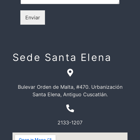
j
r
e
ó
n
Enviar
i
c
o
Sede Santa Elena
Bulevar Orden de Malta, #470. Urbanización
Santa Elena, Antiguo Cuscatlán.
2133-1207